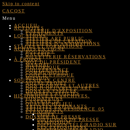
Skip to content
CACQST
Menu
ACCUEIL
ACTIVITÉS
GALERIE D’EXPOSITION
ÉVÉNEMENTS
LOCATIONS
ATELIER ART PUBLIC
ATELIERS DE CRÉATION
ATELIERS D’ANNIMATIONS
STAGES ET FORMATIONS
ACHATS EN LIGNE
BOUTIQUE
GALERIE
BILLETTERIE RÉSERVATIONS
À PROPOS
MOT DU PRÉSIDENT
MANDAT
HISTORIQUE
GOUVERNANCE
COMMUNIQUÉS
CODE D’ÉTHIQUE
MISSION
SOUTENIR LE CENTRE
NOTRE PROJET
DON D’OBJETS ET AUTRES
DON D’OEUVRES D’ART
DONS EN ESPÈCES
MEMBRES AFFILIÉS
HISTORIQUE ET ARCHIVES.
FONDATEURS
CASERNE 14
QUAI RICHELIEU
ARTISTES EXPOSANTS
ARTISTES EN RÉSIDENCE_05
ÉVÉNEMENTS
INDEX
DOSSIER DE PRESSE
DIFFUSION DE PRESSE
SYMPOSIUM
DIFFUSION TÉLÉ/RADIO SUR
LES EXPOSITIONS
DIFFUSION TÉLÉ/RADIO