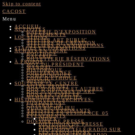
Skip to content
CACQST
Menu
ACCUEIL
ACTIVITÉS
GALERIE D’EXPOSITION
ÉVÉNEMENTS
LOCATIONS
ATELIER ART PUBLIC
ATELIERS DE CRÉATION
ATELIERS D’ANNIMATIONS
STAGES ET FORMATIONS
ACHATS EN LIGNE
BOUTIQUE
GALERIE
BILLETTERIE RÉSERVATIONS
À PROPOS
MOT DU PRÉSIDENT
MANDAT
HISTORIQUE
GOUVERNANCE
COMMUNIQUÉS
CODE D’ÉTHIQUE
MISSION
SOUTENIR LE CENTRE
NOTRE PROJET
DON D’OBJETS ET AUTRES
DON D’OEUVRES D’ART
DONS EN ESPÈCES
MEMBRES AFFILIÉS
HISTORIQUE ET ARCHIVES.
FONDATEURS
CASERNE 14
QUAI RICHELIEU
ARTISTES EXPOSANTS
ARTISTES EN RÉSIDENCE_05
ÉVÉNEMENTS
INDEX
DOSSIER DE PRESSE
DIFFUSION DE PRESSE
SYMPOSIUM
DIFFUSION TÉLÉ/RADIO SUR
LES EXPOSITIONS
DIFFUSION TÉLÉ/RADIO