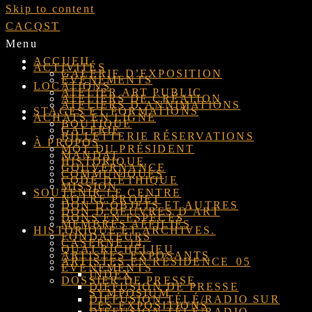
Skip to content
CACQST
Menu
ACCUEIL
ACTIVITÉS
GALERIE D’EXPOSITION
ÉVÉNEMENTS
LOCATIONS
ATELIER ART PUBLIC
ATELIERS DE CRÉATION
ATELIERS D’ANNIMATIONS
STAGES ET FORMATIONS
ACHATS EN LIGNE
BOUTIQUE
GALERIE
BILLETTERIE RÉSERVATIONS
À PROPOS
MOT DU PRÉSIDENT
MANDAT
HISTORIQUE
GOUVERNANCE
COMMUNIQUÉS
CODE D’ÉTHIQUE
MISSION
SOUTENIR LE CENTRE
NOTRE PROJET
DON D’OBJETS ET AUTRES
DON D’OEUVRES D’ART
DONS EN ESPÈCES
MEMBRES AFFILIÉS
HISTORIQUE ET ARCHIVES.
FONDATEURS
CASERNE 14
QUAI RICHELIEU
ARTISTES EXPOSANTS
ARTISTES EN RÉSIDENCE_05
ÉVÉNEMENTS
INDEX
DOSSIER DE PRESSE
DIFFUSION DE PRESSE
SYMPOSIUM
DIFFUSION TÉLÉ/RADIO SUR
LES EXPOSITIONS
DIFFUSION TÉLÉ/RADIO