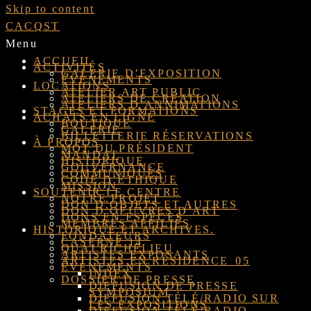
Skip to content
CACQST
Menu
ACCUEIL
ACTIVITÉS
GALERIE D’EXPOSITION
ÉVÉNEMENTS
LOCATIONS
ATELIER ART PUBLIC
ATELIERS DE CRÉATION
ATELIERS D’ANNIMATIONS
STAGES ET FORMATIONS
ACHATS EN LIGNE
BOUTIQUE
GALERIE
BILLETTERIE RÉSERVATIONS
À PROPOS
MOT DU PRÉSIDENT
MANDAT
HISTORIQUE
GOUVERNANCE
COMMUNIQUÉS
CODE D’ÉTHIQUE
MISSION
SOUTENIR LE CENTRE
NOTRE PROJET
DON D’OBJETS ET AUTRES
DON D’OEUVRES D’ART
DONS EN ESPÈCES
MEMBRES AFFILIÉS
HISTORIQUE ET ARCHIVES.
FONDATEURS
CASERNE 14
QUAI RICHELIEU
ARTISTES EXPOSANTS
ARTISTES EN RÉSIDENCE_05
ÉVÉNEMENTS
INDEX
DOSSIER DE PRESSE
DIFFUSION DE PRESSE
SYMPOSIUM
DIFFUSION TÉLÉ/RADIO SUR
LES EXPOSITIONS
DIFFUSION TÉLÉ/RADIO