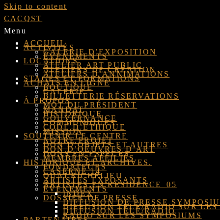
Skip to content
CACQST
Menu
ACCUEIL
ACTIVITÉS
GALERIE D’EXPOSITION
ÉVÉNEMENTS
LOCATIONS
ATELIER ART PUBLIC
ATELIERS DE CRÉATION
ATELIERS D’ANNIMATIONS
STAGES ET FORMATIONS
ACHATS EN LIGNE
BOUTIQUE
GALERIE
BILLETTERIE RÉSERVATIONS
À PROPOS
MOT DU PRÉSIDENT
MANDAT
HISTORIQUE
GOUVERNANCE
COMMUNIQUÉS
CODE D’ÉTHIQUE
MISSION
SOUTENIR LE CENTRE
NOTRE PROJET
DON D’OBJETS ET AUTRES
DON D’OEUVRES D’ART
DONS EN ESPÈCES
MEMBRES AFFILIÉS
HISTORIQUE ET ARCHIVES.
FONDATEURS
CASERNE 14
QUAI RICHELIEU
ARTISTES EXPOSANTS
ARTISTES EN RÉSIDENCE_05
ÉVÉNEMENTS
INDEX
DOSSIER DE PRESSE
DIFFUSION DE PRESSE SYMPOSI
DIFFUSION TÉLÉ/RADIO SUR LES
DIFFUSION TÉLÉ/RADIO
RADIO SUR LES SYMPOSIUMS
PARTENAIRES