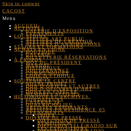
Skip to content
CACQST
Menu
ACCUEIL
ACTIVITÉS
GALERIE D’EXPOSITION
ÉVÉNEMENTS
LOCATIONS
ATELIER ART PUBLIC
ATELIERS DE CRÉATION
ATELIERS D’ANNIMATIONS
STAGES ET FORMATIONS
ACHATS EN LIGNE
BOUTIQUE
GALERIE
BILLETTERIE RÉSERVATIONS
À PROPOS
MOT DU PRÉSIDENT
MANDAT
HISTORIQUE
GOUVERNANCE
COMMUNIQUÉS
CODE D’ÉTHIQUE
MISSION
SOUTENIR LE CENTRE
NOTRE PROJET
DON D’OBJETS ET AUTRES
DON D’OEUVRES D’ART
DONS EN ESPÈCES
MEMBRES AFFILIÉS
HISTORIQUE ET ARCHIVES.
FONDATEURS
CASERNE 14
QUAI RICHELIEU
ARTISTES EXPOSANTS
ARTISTES EN RÉSIDENCE_05
ÉVÉNEMENTS
INDEX
DOSSIER DE PRESSE
DIFFUSION DE PRESSE
SYMPOSIUM
DIFFUSION TÉLÉ/RADIO SUR
LES EXPOSITIONS
DIFFUSION TÉLÉ/RADIO