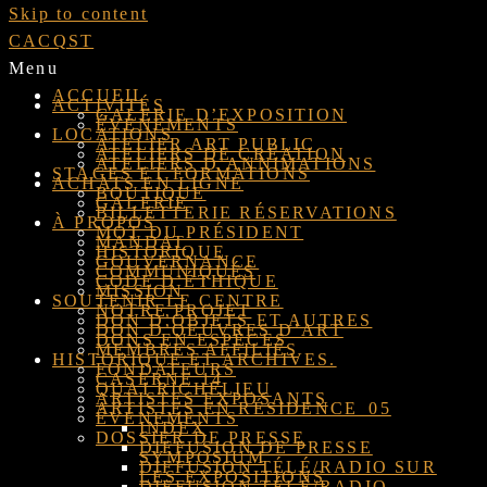
Skip to content
CACQST
Menu
ACCUEIL
ACTIVITÉS
GALERIE D’EXPOSITION
ÉVÉNEMENTS
LOCATIONS
ATELIER ART PUBLIC
ATELIERS DE CRÉATION
ATELIERS D’ANNIMATIONS
STAGES ET FORMATIONS
ACHATS EN LIGNE
BOUTIQUE
GALERIE
BILLETTERIE RÉSERVATIONS
À PROPOS
MOT DU PRÉSIDENT
MANDAT
HISTORIQUE
GOUVERNANCE
COMMUNIQUÉS
CODE D’ÉTHIQUE
MISSION
SOUTENIR LE CENTRE
NOTRE PROJET
DON D’OBJETS ET AUTRES
DON D’OEUVRES D’ART
DONS EN ESPÈCES
MEMBRES AFFILIÉS
HISTORIQUE ET ARCHIVES.
FONDATEURS
CASERNE 14
QUAI RICHELIEU
ARTISTES EXPOSANTS
ARTISTES EN RÉSIDENCE_05
ÉVÉNEMENTS
INDEX
DOSSIER DE PRESSE
DIFFUSION DE PRESSE
SYMPOSIUM
DIFFUSION TÉLÉ/RADIO SUR
LES EXPOSITIONS
DIFFUSION TÉLÉ/RADIO