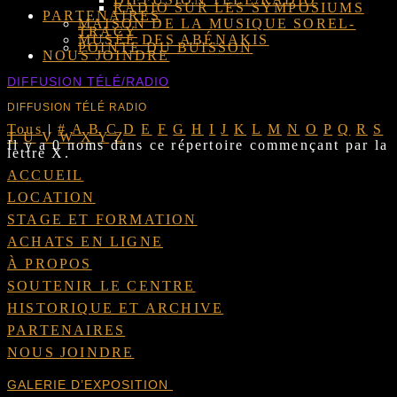
RADIO SUR LES SYMPOSIUMS
PARTENAIRES
MAISON DE LA MUSIQUE SOREL-
TRACY
MUSÉE DES ABÉNAKIS
POINTE DU BUISSON
NOUS JOINDRE
DIFFUSION TÉLÉ/RADIO
DIFFUSION TÉLÉ RADIO
Tous
|
#
A
B
C
D
E
F
G
H
I
J
K
L
M
N
O
P
Q
R
S
T
U
V
W
X
Y
Z
Il y a 0 noms dans ce répertoire commençant par la
lettre X.
ACCUEIL
LOCATION
STAGE ET FORMATION
ACHATS EN LIGNE
À PROPOS
SOUTENIR LE CENTRE
HISTORIQUE ET ARCHIVE
PARTENAIRES
NOUS JOINDRE
GALERIE D’EXPOSITION