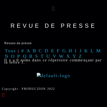
REVUE DE PRESSE
Revues de presse
Tous
#
A
B
C
D
E
F
G
H
I
J
K
L
M
|
N
O
P
Q
R
S
T
U
V
W
X
Y
Z
Il y a 0 noms dans ce répertoire commençant par
la lettre J.
Copyright : PRODUCZION 2022